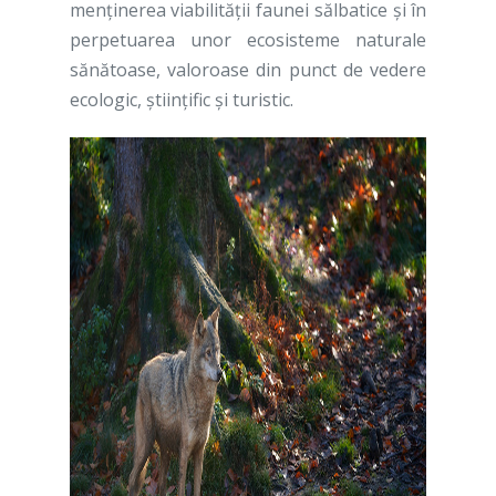
menţinerea viabilităţii faunei sălbatice şi în
perpetuarea unor ecosisteme naturale
sănătoase, valoroase din punct de vedere
ecologic, ştiinţific şi turistic.