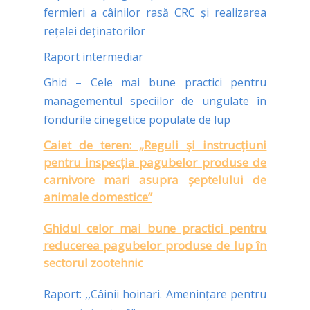
fermieri a câinilor rasă CRC și realizarea
rețelei deținatorilor
Raport intermediar
Ghid – Cele mai bune practici pentru
managementul speciilor de ungulate în
fondurile cinegetice populate de lup
Caiet de teren: „Reguli și instrucțiuni
pentru inspecția pagubelor produse de
carnivore mari asupra șeptelului de
animale domestice”
Ghidul celor mai bune practici pentru
reducerea pagubelor produse de lup în
sectorul zootehnic
Raport: ,,Câinii hoinari. Amenințare pentru