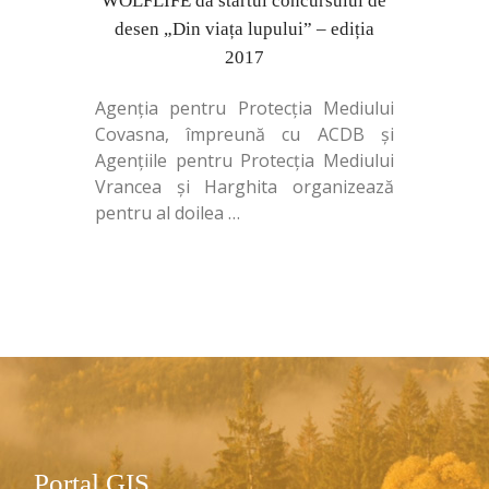
WOLFLIFE dă startul concursului de
desen „Din viața lupului” – ediția
2017
Agenția pentru Protecția Mediului
Covasna, împreună cu ACDB și
Agențiile pentru Protecția Mediului
Vrancea și Harghita organizează
pentru al doilea
…
Portal GIS