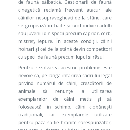
de faună sălbatică. Gestionarii de faună
cinegetică reclamă frecvent atacuri ale
câinilor nesupravegheaţi de la stâne, care
se grupează în haite şi ucid indivizi adulţi
sau juvenili din specii precum căprior, cerb,
mistreţ, iepure. În aceste condiţii, câinii
hoinari şi cei de la stână devin competitori
cu specii de faună precum lupul şi râsul.
Pentru rezolvarea acestor probleme este
nevoie ca, pe lângă întărirea cadrului legal
privind numărul de câini, crescătorii de
animale să renunţe la utilizarea
exemplarelor de câini metis şi să
folosească, în schimb, câini ciobăneşti
tradiţionali, iar exemplarele utilizate
pentru pază să fie hrănite corespunzător,