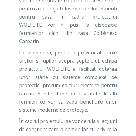
vaccinate şi dotate cu jujeu. În acest sens,
pentru a încuraja folosirea câinilor eficienți
pentru pază, în cadrul proiectului
WOLFLIFE vor fi puşi la dispoziţie
fermierilor câini din rasa Ciobănesc
Carpatin.
De asemenea, pentru a preveni atacurile
urșilor și lupilor asupra șeptelului, echipa
proiectului WOLFLIFE a facilitat dotarea
unor stâne cu sisteme complexe de
protecţie, precum garduri electrice pentru
țarcuri. Aceste stâne pot fi vizitate de alţi
fermieri ce vor să vadă beneficiile unor
sisteme moderne de protecţie.
În cadrul proiectului se vor derula și acțiuni
de conștientizare a oamenilor cu privire la